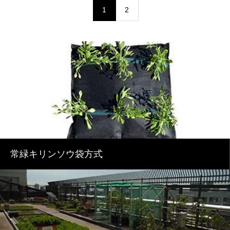
1
2
常緑キリンソウ袋方式