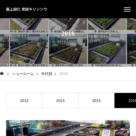
屋上緑化 常緑キリンソウ
2
0
1
6
ショールーム
年代別
2016
2013
2014
2015
201