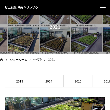
屋上緑化 常緑キリンソウ
2
0
2
1
ショールーム
年代別
2021
2013
2014
2015
201