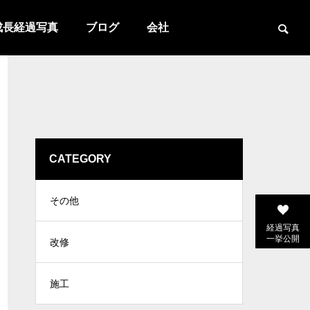
成長経過写真
ブログ
会社
CATEGORY
その他
経過写真
一挙公開
改修
施工