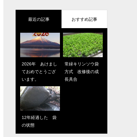
最近の記事
おすすめ記事
2026年 あけまし
12年経過した 袋
常緑キリンソウ袋
残暑見舞い_2025
ておめでとうござ
の状態
方式 改修後の成
います。
長具合
新しいホームペー
12年経過した 袋
ジを公開しまし
の状態
た！