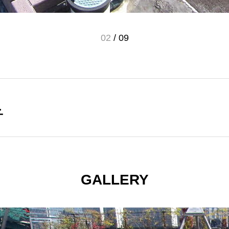
02
/
09
子
GALLERY