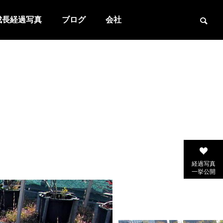
成長経過写真
ブログ
会社
経過写真
一挙公開